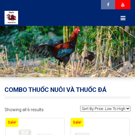
COMBO THUỐC NUÔI VÀ THUỐC ĐÁ
Showing all 6 results
Sale!
Sale!