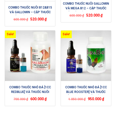
COMBO THUỐC NUÔI GALLOMIN
COMBO THUỐC NUÔI B12&B15
VÀ MEGA B12 – CẶP THUỐC
VÀ GALLOMIN – CẶP THUỐC
NUÔI GIÚP GÀ CỰ MẠNH, HỪNG
520.000
₫
600.000
₫
NUÔI HOÀN HẢO NỔI TIẾNG
NƯỚC MÁU, ĐÁ BO LỚN
520.000
₫
600.000
₫
CỦA INTERFARMA USA
Sale!
Sale!
COMBO THUỐC NHỎ ĐÁ [1CC
COMBO THUỐC NHỎ ĐÁ [1CC
REDBLUE] VÀ THUỐC NUÔI
BLUE ROOSTER] VÀ THUỐC
GALLOMIN – BỔ TRỢ CHO NHAU
NUÔI B15&B12 – GIÚP GÀ TĂNG
600.000
₫
950.000
₫
700.000
₫
1.050.000
₫
GIÚP GÀ TĂNG BO LỚN
BO CỰC KỲ LỚN TRONG THỜI
GIAN 2 TUẦN