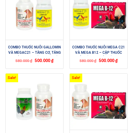
COMBO THUỐC NUÔI GALLOMIN
COMBO THUỐC NUÔI MEGA C21
VÀ MEGAC21 – TĂNG CƠ, TĂNG
VÀ MEGA B12 – CẶP THUỐC
BO, LÊN NƯỚC MÁU, HỪNG GÀ.
NUÔI KẾT HỢP GIÚP GÀ TĂNG
500.000
₫
500.000
₫
580.000
₫
580.000
₫
RÚT NGẮN THỜI GIAN NUÔI KHI
BO, SĂN CHẮC CƠ BẮP TRONG
SỬ DỤNG BỘ COMBO NÀY.
CHẾ ĐỘ NUÔI
Sale!
Sale!