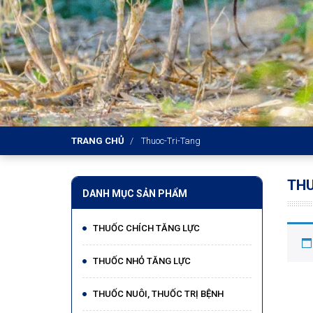
TRANG CHỦ
Thuoc-Tri-Tang
TH
DANH MỤC SẢN PHẨM
THUỐC CHÍCH TĂNG LỰC
THUỐC NHỎ TĂNG LỰC
THUỐC NUÔI, THUỐC TRỊ BỆNH​