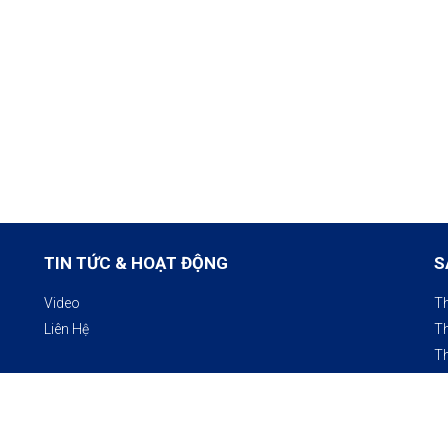
TIN TỨC & HOẠT ĐỘNG
S
Video
Th
Liên Hệ
Th
Th
Th
Co
K