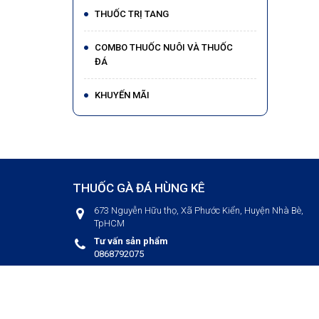
THUỐC TRỊ TANG
COMBO THUỐC NUÔI VÀ THUỐC
ĐÁ
KHUYẾN MÃI
THUỐC GÀ ĐÁ HÙNG KÊ
673 Nguyễn Hữu thọ, Xã Phước Kiển, Huyện Nhà Bè,
TpHCM
Tư vấn sản phẩm
0868792075