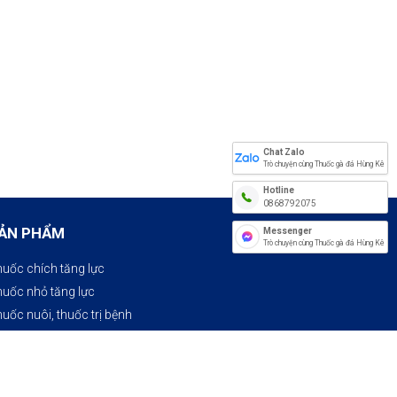
Chat Zalo
Trò chuyện cùng Thuốc gà đá Hùng Kê
Hotline
0868792075
ẢN PHẨM
Messenger
Trò chuyện cùng Thuốc gà đá Hùng Kê
uốc chích tăng lực
uốc nhỏ tăng lực
uốc nuôi, thuốc trị bệnh​
uốc trị tang
mbo thuốc nuôi và thuốc đá
huyến mãi