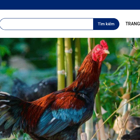
TÌM
TRANG
KIẾM
CHO: