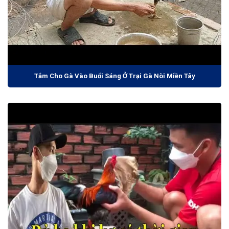
Tắm Cho Gà Vào Buổi Sáng Ở Trại Gà Nòi Miền Tây