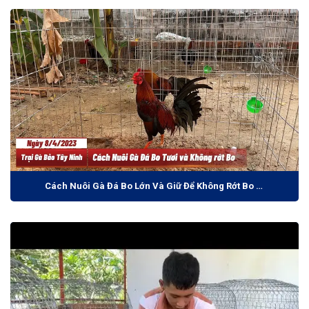
Cách Nuôi Gà Đá Bo Lớn Và Giữ Để Không Rớt Bo Và Chỗ Nuôi Phù Hợp