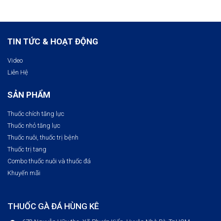
TIN TỨC & HOẠT ĐỘNG
Video
Liên Hệ
SẢN PHẨM
Thuốc chích tăng lực
Thuốc nhỏ tăng lực
Thuốc nuôi, thuốc trị bệnh​
Thuốc trị tang
Combo thuốc nuôi và thuốc đá
Khuyến mãi
THUỐC GÀ ĐÁ HÙNG KÊ