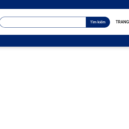
TÌM
TRANG
KIẾM
CHO: