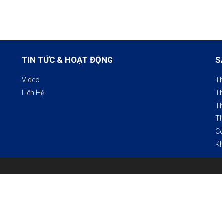
TIN TỨC & HOẠT ĐỘNG
S
Video
Th
Liên Hệ
Th
Th
Th
Co
K