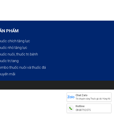
ẢN PHẨM
uốc chích tăng lực
uốc nhỏ tăng lực
uốc nuôi, thuốc trị bệnh​
uốc trị tang
mbo thuốc nuôi và thuốc đá
huyến mãi
Chat Zalo
Trò chuyện cùng Thuốc gà đá Hùng Kê
Hotline
0868792075