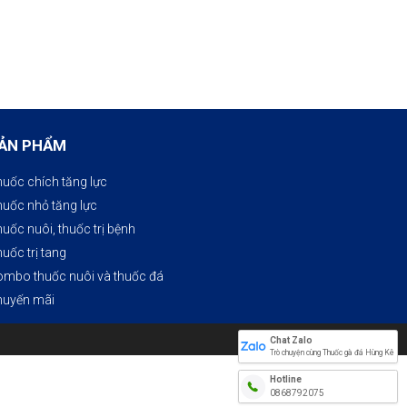
ẢN PHẨM
uốc chích tăng lực
uốc nhỏ tăng lực
uốc nuôi, thuốc trị bệnh​
uốc trị tang
mbo thuốc nuôi và thuốc đá
huyến mãi
Chat Zalo
Trò chuyện cùng Thuốc gà đá Hùng Kê
Hotline
0868792075