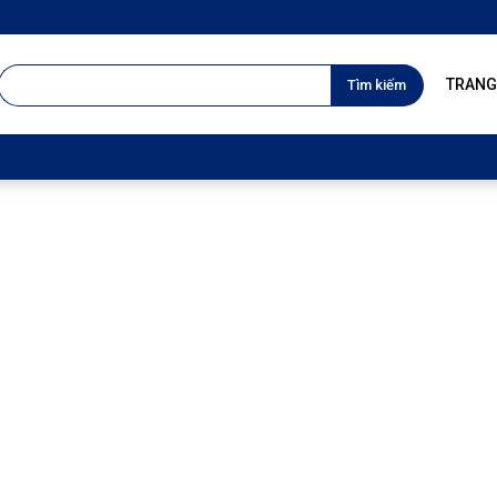
TÌM
TRANG
KIẾM
CHO: