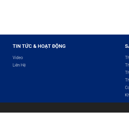
TIN TỨC & HOẠT ĐỘNG
S
Video
Th
Liên Hệ
Th
Th
Th
Co
K