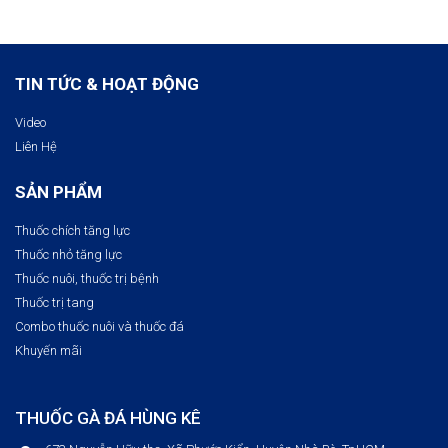
TIN TỨC & HOẠT ĐỘNG
Video
Liên Hệ
SẢN PHẨM
Thuốc chích tăng lực
Thuốc nhỏ tăng lực
Thuốc nuôi, thuốc trị bệnh​
Thuốc trị tang
Combo thuốc nuôi và thuốc đá
Khuyến mãi
THUỐC GÀ ĐÁ HÙNG KÊ