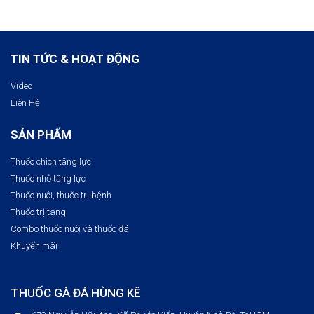
TIN TỨC & HOẠT ĐỘNG
Video
Liên Hệ
SẢN PHẨM
Thuốc chích tăng lực
Thuốc nhỏ tăng lực
Thuốc nuôi, thuốc trị bệnh​
Thuốc trị tang
Combo thuốc nuôi và thuốc đá
Khuyến mãi
THUỐC GÀ ĐÁ HÙNG KÊ