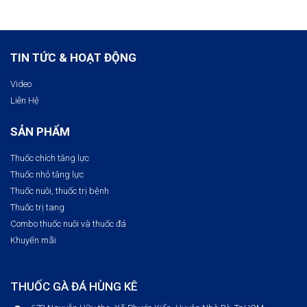
TIN TỨC & HOẠT ĐỘNG
Video
Liên Hệ
SẢN PHẨM
Thuốc chích tăng lực
Thuốc nhỏ tăng lực
Thuốc nuôi, thuốc trị bệnh​
Thuốc trị tang
Combo thuốc nuôi và thuốc đá
Khuyến mãi
THUỐC GÀ ĐÁ HÙNG KÊ