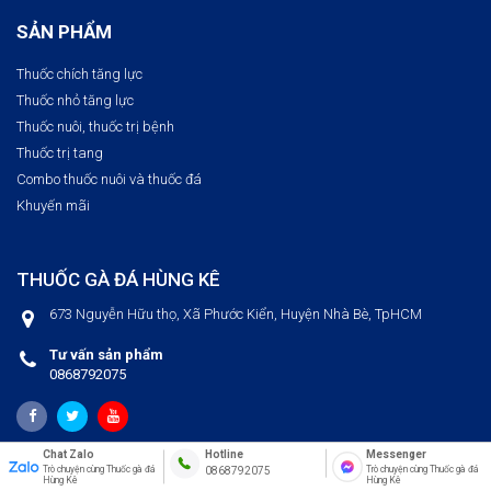
SẢN PHẨM
Thuốc chích tăng lực
Thuốc nhỏ tăng lực
Thuốc nuôi, thuốc trị bệnh​
Thuốc trị tang
Combo thuốc nuôi và thuốc đá
Khuyến mãi
THUỐC GÀ ĐÁ HÙNG KÊ
673 Nguyễn Hữu thọ, Xã Phước Kiển, Huyện Nhà Bè, TpHCM
Tư vấn sản phẩm
0868792075
Chat Zalo
Messenger
Hotline
©2019
Thuốc Gà Đá Hùng Kê
. All Rights Reserved.
Trò chuyện cùng Thuốc gà đá
Trò chuyện cùng Thuốc gà đá
0868792075
Hùng Kê
Hùng Kê