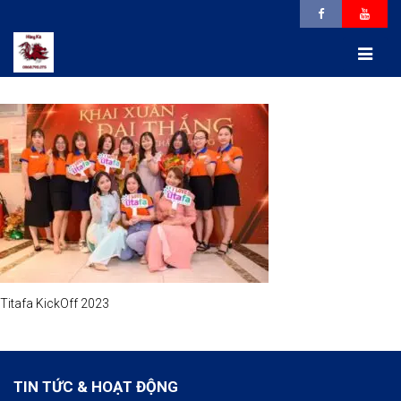
Titafa KickOff 2023
TIN TỨC & HOẠT ĐỘNG