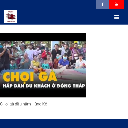
CHọi gà đầu năm Hùng Kê