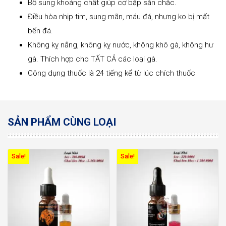
Bổ sung khoáng chất giúp cơ bắp săn chắc.
Điều hòa nhịp tim, sung mãn, máu đá, nhưng ko bị mất
bến đá.
Không kỵ nắng, không kỵ nước, không khô gà, không hư
gà. Thích hợp cho TẤT CẢ các loại gà.
Công dụng thuốc là 24 tiếng kể từ lúc chích thuốc
SẢN PHẨM CÙNG LOẠI
Sale!
Sale!