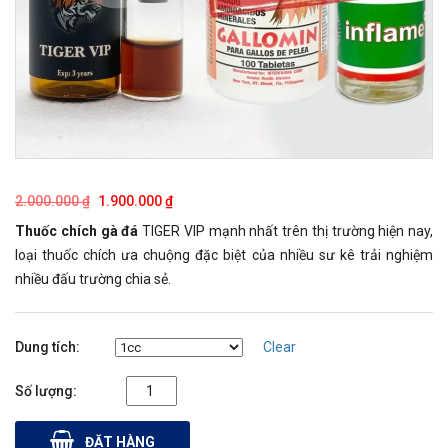
2.000.000
₫
1.900.000
₫
Thuốc chích gà đá
TIGER VIP mạnh nhất trên thị trường hiện nay,
loại thuốc chích ưa chuộng đặc biệt của nhiều sư kê trải nghiệm
nhiều đấu trường chia sẻ.
Dung tích
Clear
[1cc Tiger
Vip] - Tặng
ĐẶT HÀNG