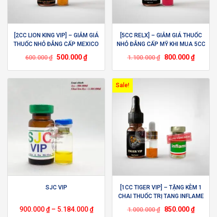
[2CC LION KING VIP] – GIẢM GIÁ
[5CC RELX] – GIẢM GIÁ THUỐC
THUỐC NHỎ ĐẲNG CẤP MEXICO
NHỎ ĐẲNG CẤP MỸ KHI MUA 5CC
KHI MUA 2CC
500.000
₫
800.000
₫
600.000
₫
1.100.000
₫
Sale!
SJC VIP
[1CC TIGER VIP] – TẶNG KÈM 1
CHAI THUỐC TRỊ TANG INFLAME
(5ML)
900.000
₫
–
5.184.000
₫
850.000
₫
1.000.000
₫