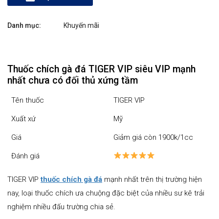
kèm 1 lọ
Danh mục:
Khuyến mãi
Gallomin
(100 viên) và
1 chai thuốc
Thuốc chích gà đá TIGER VIP siêu VIP mạnh
nhất chưa có đối thủ xứng tầm
trị tang
Tên thuốc
TIGER VIP
Inflame (5ml)
Xuất xứ
Mỹ
quantity
Giá
Giảm giá còn 1900k/1cc
Đánh giá
TIGER VIP
thuốc chích gà đá
mạnh nhất trên thị trường hiện
nay, loại thuốc chích ưa chuộng đặc biệt của nhiều sư kê trải
nghiệm nhiều đấu trường chia sẻ.