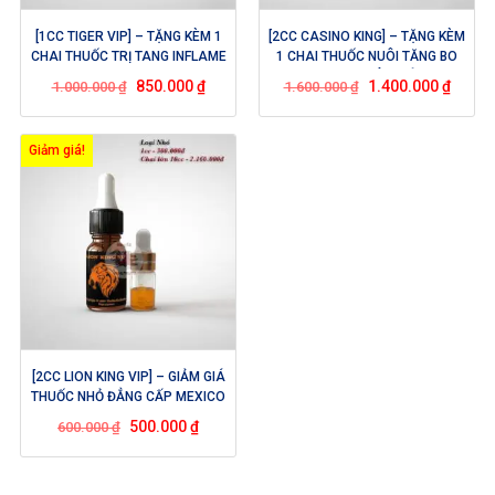
[1CC TIGER VIP] – TẶNG KÈM 1
[2CC CASINO KING] – TẶNG KÈM
CHAI THUỐC TRỊ TANG INFLAME
1 CHAI THUỐC NUÔI TĂNG BO
(5ML)
RAINBOW (100 VIÊN) VÀ 1 CHAI
850.000
₫
1.400.000
₫
1.000.000
₫
1.600.000
₫
THUỐC TRỊ TANG INFLAME
(5ML)
Giảm giá!
[2CC LION KING VIP] – GIẢM GIÁ
THUỐC NHỎ ĐẲNG CẤP MEXICO
KHI MUA 2CC
500.000
₫
600.000
₫