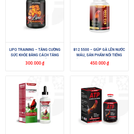
LIPO TRAINING – TĂNG CƯỜNG
B12 5500 – GIÚP GÀ LÊN NƯỚC
SỨC KHỎE BẰNG CÁCH TĂNG
MÁU, SẢN PHẨM NỔI TIẾNG
CƯỜNG HỆ THỐNG MIỄN DỊCH,
CỦA VITOFARMA – USA – HỘP
300.000
₫
450.000
₫
KÍCH THÍCH SỰ TRAO ĐỔI CHẤT,
100 VIÊN
CƠ BẮP VÀ HỆ THẦN KINH