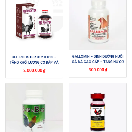
GALLOMIN – DINH DƯỠNG NUÔI
RED ROOSTER B12 & B15 –
GÀ ĐÁ CAO CẤP – TĂNG NỞ CƠ
TĂNG KHỐI LƯỢNG CƠ BẮP VÀ
BẮP
TỐC ĐỘ. TĂNG TỐC ĐỘ PHỤC
300.000
₫
2.000.000
₫
HỒI. TỐI ƯU HÓA VẬN CHUYỂN
OXY TRONG MÁU. KÍCH THÍCH
SỰ TRAO ĐỔI CHẤT VÀ SỰ
THÈM ĂN. NGĂN NGỪA THIẾU
MÁU