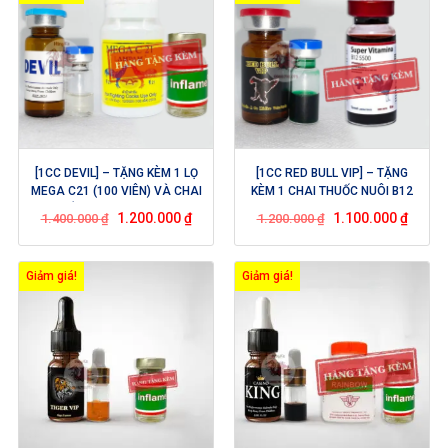
[1CC DEVIL] – TẶNG KÈM 1 LỌ
[1CC RED BULL VIP] – TẶNG
MEGA C21 (100 VIÊN) VÀ CHAI
KÈM 1 CHAI THUỐC NUÔI B12
THUỐC TRỊ TANG INFLAME
5500 (10 ML)
1.200.000
₫
1.100.000
₫
1.400.000
₫
1.200.000
₫
(5ML)
Giảm giá!
Giảm giá!