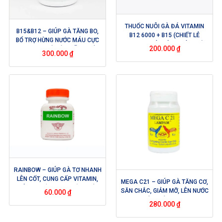
THUỐC NUÔI GÀ ĐÁ VITAMIN
B15&B12 – GIÚP GÀ TĂNG BO,
B12 6000 + B15 (CHIẾT LẺ
BỔ TRỢ HỪNG NƯỚC MÁU CỰC
10ML) – GIÚP KÍCH THÍCH GÀ
200.000
₫
KỲ HIỆU QUẢ CỦA HÃNG NỔI
ĂN NGON, NGĂN NGỪA THIẾU
300.000
₫
TIẾNG INTERFARMA – USA
MÁU HIỆU QUẢ
RAINBOW – GIÚP GÀ TƠ NHANH
LÊN CỐT, CUNG CẤP VITAMIN,
MEGA C21 – GIÚP GÀ TĂNG CƠ,
GIÚP CƠ BẮP SĂN CHẮC KHỎE
SĂN CHẮC, GIẢM MỠ, LÊN NƯỚC
60.000
₫
MÁU, ĐÁ BO LỚN
280.000
₫