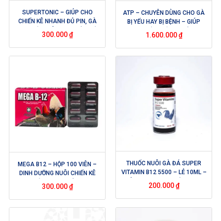
SUPERTONIC – GIÚP CHO
ATP – CHUYÊN DÙNG CHO GÀ
CHIẾN KÊ NHANH ĐỦ PIN, GÀ
BỊ YẾU HAY BỊ BỆNH – GIÚP
SĂN CHẮC, CÓ NƯỚC MÁU TỐT,
XƯƠNG CỐT CHẮC KHOẺ – TRỊ
300.000
₫
1.600.000
₫
CUNG CẤP VITAMIN KHOÁNG
TÉ GIÓ VÀ CHÂN TRỤ YẾU –
CHẤT, ĐIỀU TRỊ BỆNH THIẾU
TĂNG NĂNG LƯỢNG TRONG
MÁU CHO GÀ – DẠNG NHỎ GIỌT
QUÁ TRÌNH PHỤC HỒI
(60ML)
THUỐC NUÔI GÀ ĐÁ SUPER
MEGA B12 – HỘP 100 VIÊN –
VITAMIN B12 5500 – LẺ 10ML –
DINH DƯỠNG NUÔI CHIẾN KÊ
GIÚP TĂNG NƯỚC MÁU, HỪNG
CAO CẤP NHẬP KHẨU TATAK
200.000
₫
300.000
₫
GÀ, ĐÁ BO LỚN
EXCELLENCE – PHILIPPINES