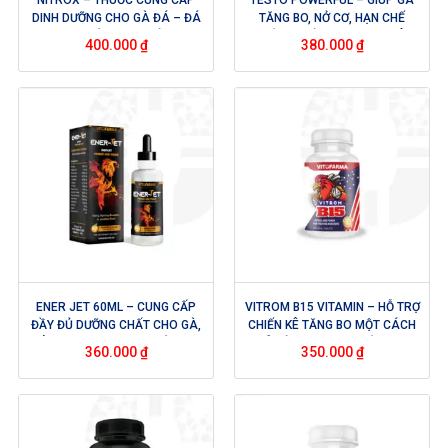
DINH DƯỠNG CHO GÀ ĐÁ – ĐÁ
TĂNG BO, NỞ CƠ, HẠN CHẾ
BO KHỎE NHƯ TRÂU
XUẤT HUYẾT – HỘP 100 VIÊN
400.000
₫
380.000
₫
ENER JET 60ML – CUNG CẤP
VITROM B15 VITAMIN – HỖ TRỢ
ĐẦY ĐỦ DƯỠNG CHẤT CHO GÀ,
CHIẾN KÊ TĂNG BO MỘT CÁCH
GIÚP TĂNG BO, TĂNG KHẢ NĂNG
DỄ DÀNG – CUNG CẤP OXY
360.000
₫
350.000
₫
QUAN SÁT – CHAI 60ML
VÀO MÁU