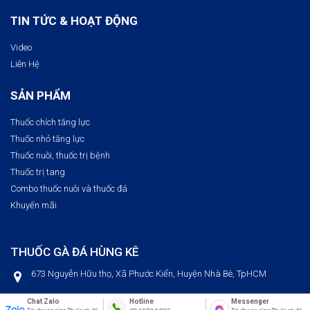
TIN TỨC & HOẠT ĐỘNG
Video
Liên Hệ
SẢN PHẨM
Thuốc chích tăng lực
Thuốc nhỏ tăng lực
Thuốc nuôi, thuốc trị bệnh​
Thuốc trị tang
Combo thuốc nuôi và thuốc đá
Khuyến mãi
THUỐC GÀ ĐÁ HÙNG KÊ
673 Nguyễn Hữu thọ, Xã Phước Kiển, Huyện Nhà Bè, TpHCM
Tư vấn sản phẩm
Chat Zalo
Messenger
Hotline