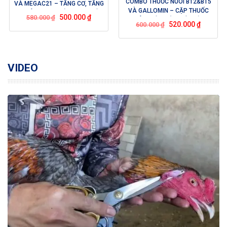
COMBO THUỐC NUÔI B12&B15
VÀ MEGAC21 – TĂNG CƠ, TĂNG
VÀ GALLOMIN – CẶP THUỐC
BO, LÊN NƯỚC MÁU, HỪNG GÀ.
500.000
₫
580.000
₫
NUÔI HOÀN HẢO NỔI TIẾNG
RÚT NGẮN THỜI GIAN NUÔI KHI
520.000
₫
600.000
₫
CỦA INTERFARMA USA
SỬ DỤNG BỘ COMBO NÀY.
VIDEO