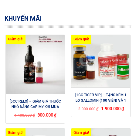
KHUYẾN MÃI
Giảm giá!
Giảm giá!
[1CC TIGER VIP] – TẶNG KÈM 1
LỌ GALLOMIN (100 VIÊN) VÀ 1
[5CC RELX] – GIẢM GIÁ THUỐC
CHAI THUỐC TRỊ TANG INFLAME
NHỎ ĐẲNG CẤP MỸ KHI MUA
1.900.000
₫
2.000.000
₫
(5ML)
5CC
800.000
₫
1.100.000
₫
Giảm giá!
Giảm giá!