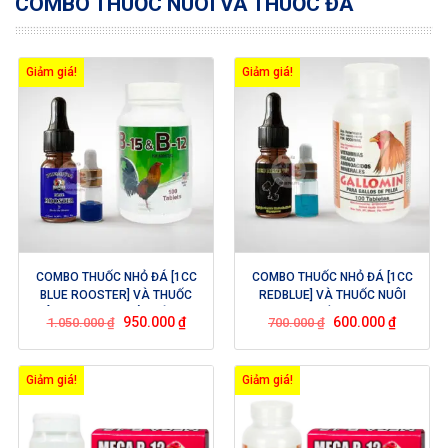
COMBO THUỐC NUÔI VÀ THUỐC ĐÁ
Giảm giá!
Giảm giá!
COMBO THUỐC NHỎ ĐÁ [1CC
COMBO THUỐC NHỎ ĐÁ [1CC
BLUE ROOSTER] VÀ THUỐC
REDBLUE] VÀ THUỐC NUÔI
NUÔI B15&B12 – GIÚP GÀ TĂNG
GALLOMIN – BỔ TRỢ CHO NHAU
950.000
₫
600.000
₫
1.050.000
₫
700.000
₫
BO CỰC KỲ LỚN TRONG THỜI
GIÚP GÀ TĂNG BO LỚN
GIAN 2 TUẦN
Giảm giá!
Giảm giá!