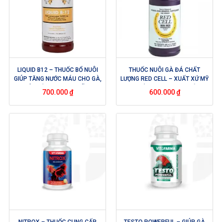
LIQUID B12 – THUỐC BỔ NUÔI
THUỐC NUÔI GÀ ĐÁ CHẤT
GIÚP TĂNG NƯỚC MÁU CHO GÀ,
LƯỢNG RED CELL – XUẤT XỨ MỸ
GIÚP GÀ MAU CỰ – HÃNG
– BỔ SUNG VITAMIN VÀ
700.000
₫
600.000
₫
ROOSTER BOOSTER USA
KHOÁNG CHẤT, TĂNG CƯỜNG
SỨC ĐỀ KHÁNG KHI GÀ BỊ CĂNG
THẲNG
NITROX – THUỐC CUNG CẤP
TESTO POWERFUL – GIÚP GÀ