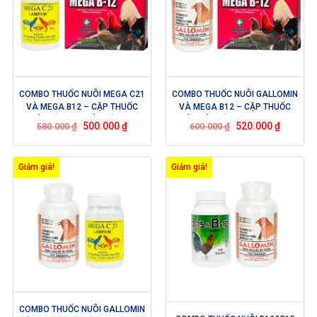
COMBO THUỐC NUÔI MEGA C21
COMBO THUỐC NUÔI GALLOMIN
VÀ MEGA B12 – CẶP THUỐC
VÀ MEGA B12 – CẶP THUỐC
NUÔI KẾT HỢP GIÚP GÀ TĂNG
NUÔI GIÚP GÀ CỰ MẠNH, HỪNG
500.000
₫
520.000
₫
580.000
₫
600.000
₫
BO, SĂN CHẮC CƠ BẮP TRONG
NƯỚC MÁU, ĐÁ BO LỚN
CHẾ ĐỘ NUÔI
Giảm giá!
Giảm giá!
COMBO THUỐC NUÔI GALLOMIN