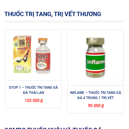
THUỐC TRỊ TANG, TRỊ VẾT THƯƠNG
STOP 1 – THUỐC TRỊ TANG GÀ
ĐÁ THÁI LAN
INFLAME – THUỐC TRỊ TANG GÀ
ĐÁ 4 TRONG 1 TRỊ VẾT
120.000
₫
THƯƠNG, TAN MÁU BẦM CỰC
90.000
₫
HIỆU QUẢ