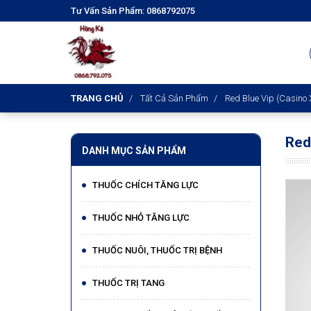
Tư Vấn Sản Phẩm: 0868792075
TRANG CHỦ
Tất Cả Sản Phẩm
Red Blue Vip (Casino
Red
DANH MỤC SẢN PHẨM
THUỐC CHÍCH TĂNG LỰC
THUỐC NHỎ TĂNG LỰC
THUỐC NUÔI, THUỐC TRỊ BỆNH​
THUỐC TRỊ TANG