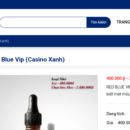
TÌM
TRANG
KIẾM
CHO:
 Xanh)
 Blue Vip (Casino Xanh)
400.000
₫
–
RED BLUE VIP
biết mệt mỏi
Dung tích
400.0