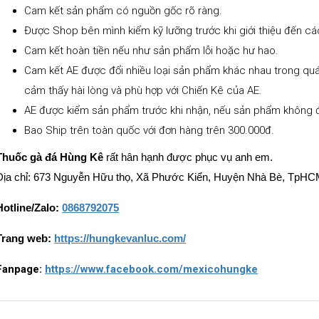
Cam kết sản phẩm có nguồn gốc rõ ràng.
Được Shop bên mình kiểm kỹ lưỡng trước khi giới thiệu đến cá
Cam kết hoàn tiền nếu như sản phẩm lỗi hoặc hư hao.
Cam kết AE được đổi nhiều loại sản phẩm khác nhau trong quá
cảm thấy hài lòng và phù hợp với Chiến Kê của AE.
AE được kiểm sản phẩm trước khi nhận, nếu sản phẩm không 
Bao Ship trên toàn quốc với đơn hàng trên 300.000đ.
Thuốc gà đá Hùng Kê
rất hân hạnh được phục vụ anh em.
Địa chỉ: 673 Nguyễn Hữu thọ, Xã Phước Kiển, Huyện Nhà Bè, TpH
Hotline/Zalo:
0868792075
Trang web:
https://hungkevanluc.com/
Fanpage:
https://www.facebook.com/mexicohungke