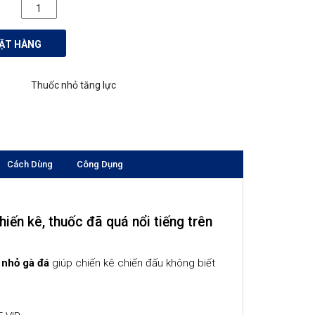
Red Blue Vip
(Casino Xanh)
ẶT HÀNG
quantity
Thuốc nhỏ tăng lực
Cách Dùng
Công Dụng
ến kê, thuốc đã quá nổi tiếng trên
 nhỏ gà đá
giúp chiến kê chiến đấu không biết