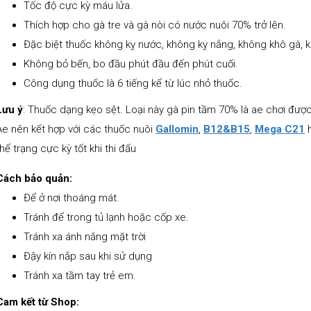
Tốc độ cực kỳ máu lửa.
Thích hợp cho gà tre và gà nòi có nước nuôi 70% trở lên.
Đặc biệt thuốc không kỵ nước, không kỵ nắng, không khô gà, k
Không bỏ bến, bo đầu phút đầu đến phút cuối.
Công dụng thuốc là 6 tiếng kể từ lúc nhỏ thuốc.
Lưu ý
: Thuốc dạng kẹo sệt. Loại này gà pin tầm 70% là ae chơi được
Ae nên kết hợp với các thuốc nuôi
Gallomin
,
B12&B15
,
Mega C21
thể trạng cực kỳ tốt khi thi đấu
Cách bảo quản:
Để ở nơi thoáng mát.
Tránh để trong tủ lạnh hoặc cốp xe.
Tránh xa ánh nắng mặt trời
Đậy kín nắp sau khi sử dụng
Tránh xa tầm tay trẻ em.
Cam kết từ Shop: