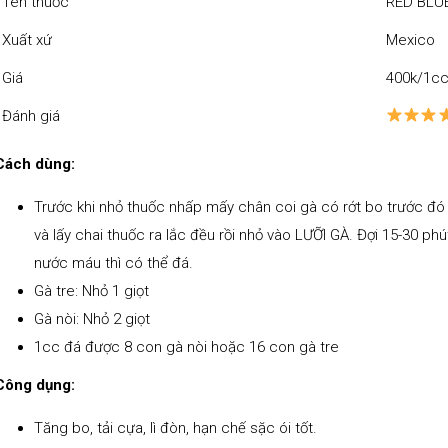
Tên thuốc
RED BLUE
Xuất xứ
Mexico
Giá
400k/1c
Đánh giá
Cách dùng:
Trước khi nhỏ thuốc nhấp mấy chân coi gà có rớt bo trước đó
và lấy chai thuốc ra lắc đều rồi nhỏ vào LƯỠI GÀ. Đợi 15-30 phú
nước máu thì có thể đá.
Gà tre: Nhỏ 1 giọt
Gà nòi: Nhỏ 2 giọt
1cc đá được 8 con gà nòi hoặc 16 con gà tre
Công dụng:
Tăng bo, tải cựa, lì đòn, hạn chế sặc ói tốt.