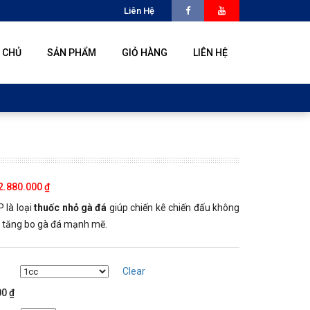
Liên Hệ
 CHỦ
SẢN PHẨM
GIỎ HÀNG
LIÊN HỆ
2.880.000
₫
 là loại
thuốc nhỏ gà đá
giúp chiến kê chiến đấu không
, tăng bo gà đá mạnh mẽ.
Clear
00
₫