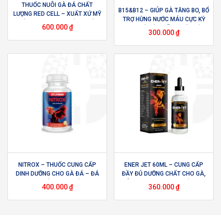
THUỐC NUÔI GÀ ĐÁ CHẤT
B15&B12 – GIÚP GÀ TĂNG BO, BỔ
LƯỢNG RED CELL – XUẤT XỨ MỸ
TRỢ HỪNG NƯỚC MÁU CỰC KỲ
– BỔ SUNG VITAMIN VÀ KHOÁNG
600.000
₫
HIỆU QUẢ CỦA HÃNG NỔI TIẾNG
CHẤT, TĂNG CƯỜNG SỨC ĐỀ
300.000
₫
INTERFARMA – USA
KHÁNG KHI GÀ BỊ CĂNG THẲNG
NITROX – THUỐC CUNG CẤP
ENER JET 60ML – CUNG CẤP
DINH DƯỠNG CHO GÀ ĐÁ – ĐÁ
ĐẦY ĐỦ DƯỠNG CHẤT CHO GÀ,
BO KHỎE NHƯ TRÂU
GIÚP TĂNG BO, TĂNG KHẢ NĂNG
400.000
₫
360.000
₫
QUAN SÁT – CHAI 60ML