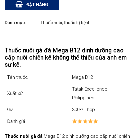
Hộp 100 Viên
ĐẶT HÀNG
- Dinh Dưỡng
Danh mục:
Thuốc nuôi, thuốc trị bệnh​
Nuôi Chiến
Kê Cao Cấp
Nhập Khẩu
Thuốc nuôi gà đá Mega B12 dinh dưỡng cao
cấp nuôi chiến kê không thể thiếu của anh em
Tatak
sư kê.
Excellence -
Tên thuốc
Mega B12
Philippines
Tatak Excellence –
Xuất xứ
quantity
Philippines
Giá
300k/1 hộp
Đánh giá
Thuốc nuôi gà đá
Mega B12 dinh dưỡng cao cấp nuôi chiến