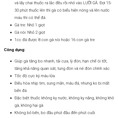
và lấy chai thuốc ra lắc đều rồi nhỏ vào LƯỠI GÀ. Đợi 15-
30 phút thuốc lên thì gà có biểu hiện nóng và lên nước
máu thì có thể đá.
Gà tre: Nhỏ 1 giọt
Gà nòi: Nhỏ 2 giọt
1cc đá được 8 con gà nòi hoặc 16 con gà tre
Công dụng:
Giúp gà tăng bo nhanh, tải cựa, lỳ đòn, hạn chế ói tốt,
tăng khả năng quan sát, tung đòn và né đòn chính xác.
Tốc độ cực kỳ máu lửa.
Điều hòa nhịp tim, sung mãn, máu đá, nhưng ko bị mất
bến đá.
Đặc biệt thuốc không kỵ nước, không kỵ nắng, không khô
gà, không hại gà.
Không bỏ bến, bo đầu phút đầu đến phút cuối.