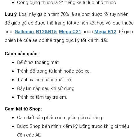
Công dụng thuốc là 24 tiếng kể từ lúc nhỏ thuốc.
Lưu ý
: Loại này gà pin tầm 70% là ae chơi được rồi tuy nhiên
để giúp gà có được thể trạng tốt Ae nên kết hợp với các thuốc
nuôi
Gallomin
,
B12&B15
,
Mega C21
hoặc
Mega B12
để giúp
chiến kê của ae có thể trạng cực kỳ tốt khi thi đấu
Cách bảo quản:
Để ở nơi thoáng mát.
Tránh để trong tủ lạnh hoặc cốp xe.
Tránh xa ánh nắng mặt trời
Đậy kín nắp sau khi sử dụng
Tránh xa tầm tay trẻ em.
Cam kết từ Shop:
Cam kết sản phẩm có nguồn gốc rõ ràng.
Được Shop bên mình kiểm kỹ lưỡng trước khi giới thiệu
đến các AE.