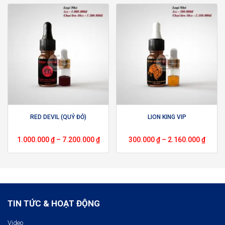
RED DEVIL (QUỶ ĐỎ)
LION KING VIP
1.000.000
₫
–
7.200.000
₫
300.000
₫
–
2.160.000
₫
TIN TỨC & HOẠT ĐỘNG
Video