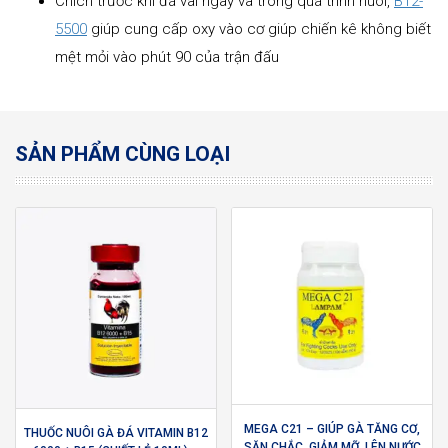
Chích trước khi đá vài ngày và trong quá trình nuôi,
B12-
5500
giúp cung cấp oxy vào cơ giúp chiến kê không biết
mệt mỏi vào phút 90 của trận đấu
SẢN PHẨM CÙNG LOẠI
MEGA C21 – GIÚP GÀ TĂNG CƠ,
THUỐC NUÔI GÀ ĐÁ VITAMIN B12
SĂN CHẮC, GIẢM MỠ, LÊN NƯỚC