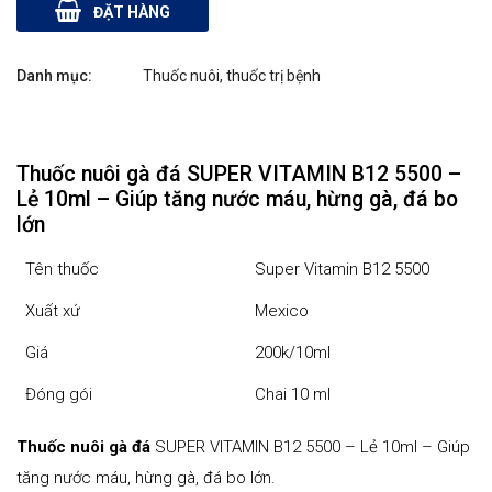
gà đá SUPER
ĐẶT HÀNG
VITAMIN B12
Danh mục:
Thuốc nuôi, thuốc trị bệnh​
5500 - Lẻ
10ml - Giúp
tăng nước
Thuốc nuôi gà đá SUPER VITAMIN B12 5500 –
Lẻ 10ml – Giúp tăng nước máu, hừng gà, đá bo
máu, hừng
lớn
gà, đá bo lớn
Tên thuốc
Super Vitamin B12 5500
quantity
Xuất xứ
Mexico
Giá
200k/10ml
Đóng gói
Chai 10 ml
Thuốc nuôi gà đá
SUPER VITAMIN B12 5500 – Lẻ 10ml – Giúp
tăng nước máu, hừng gà, đá bo lớn.