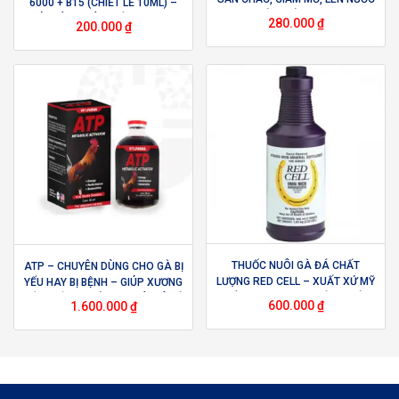
6000 + B15 (CHIẾT LẺ 10ML) –
MÁU, ĐÁ BO LỚN
GIÚP KÍCH THÍCH GÀ ĂN NGON,
280.000
₫
200.000
₫
NGĂN NGỪA THIẾU MÁU HIỆU
QUẢ
THUỐC NUÔI GÀ ĐÁ CHẤT
ATP – CHUYÊN DÙNG CHO GÀ BỊ
LƯỢNG RED CELL – XUẤT XỨ MỸ
YẾU HAY BỊ BỆNH – GIÚP XƯƠNG
– BỔ SUNG VITAMIN VÀ KHOÁNG
CỐT CHẮC KHOẺ – TRỊ TÉ GIÓ VÀ
600.000
₫
1.600.000
₫
CHẤT, TĂNG CƯỜNG SỨC ĐỀ
CHÂN TRỤ YẾU – TĂNG NĂNG
KHÁNG KHI GÀ BỊ CĂNG THẲNG
LƯỢNG TRONG QUÁ TRÌNH PHỤC
HỒI